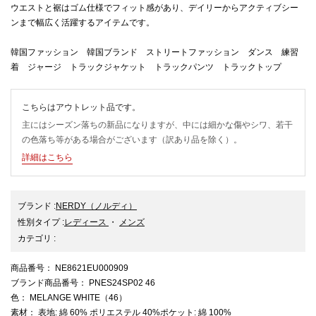
ウエストと裾はゴム仕様でフィット感があり、デイリーからアクティブシー
ンまで幅広く活躍するアイテムです。
韓国ファッション 韓国ブランド ストリートファッション ダンス 練習
着 ジャージ トラックジャケット トラックパンツ トラックトップ
こちらはアウトレット品です。
主にはシーズン落ちの新品になりますが、中には細かな傷やシワ、若干
の色落ち等がある場合がございます（訳あり品を除く）。
詳細はこちら
ブランド
:
NERDY
（ノルディ）
性別タイプ
:
レディース
・
メンズ
カテゴリ
:
商品番号
： NE8621EU000909
ブランド商品番号
： PNES24SP02 46
色
： MELANGE WHITE（46）
素材
： 表地: 綿 60% ポリエステル 40%ポケット: 綿 100%