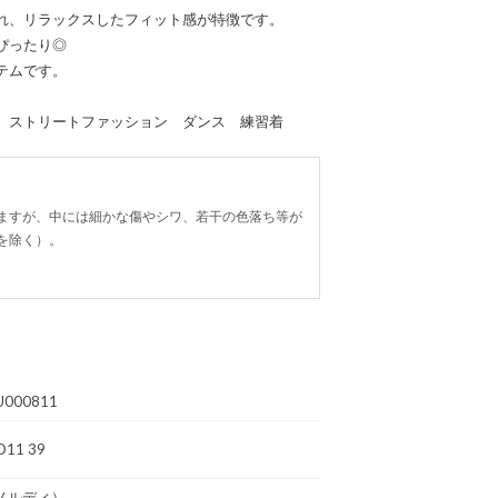
れ、リラックスしたフィット感が特徴です。
ぴったり◎
テムです。
 ストリートファッション ダンス 練習着
ますが、中には細かな傷やシワ、若干の色落ち等が
を除く）。
U000811
D11 39
ノルディ）