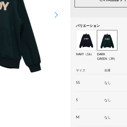
バリエーション
NAVY（16）
DARK
GREEN（39）
サイズ
在庫
SS
なし
S
なし
M
なし