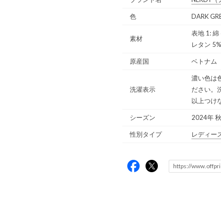
色
DARK G
表地 1: 
素材
レタン 5
原産国
ベトナム
濃い色は
洗濯表示
ださい。
以上つけ
シーズン
2024年 
性別タイプ
レディー