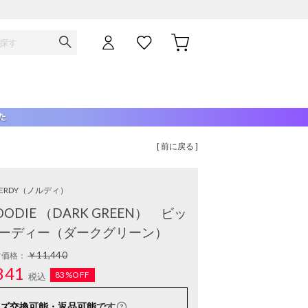
[ 前に戻る ]
ERDY
（ノルディ）
 HOODIE （DARK GREEN） ビッ
ーディー（ダークグリーン）
￥11,440
常価格：
841
83%OFF
税込
ズ交換可能・返品可能
です