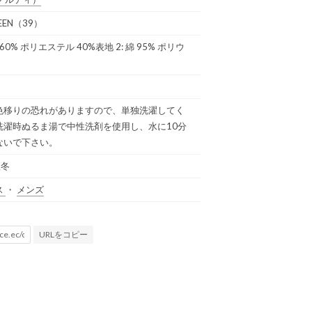
REEN（39）
綿 60% ポリエステル 40%表地 2: 綿 95% ポリウ
%
色移りの恐れがありますので、単独洗濯してく
洗濯時ぬるま湯で中性洗剤を使用し、水に10分
ないで下さい。
秋冬
ス
・
メンズ
URLをコピー