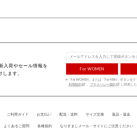
ecから新入荷やセール情報を
For WOMEN
けします。
※「For WOMEN」または「For MEN」ボタン
利用規約
、
プライバシー規約
に同意した
ご利用ガイド
お支払い
配送・送料
サイズ交換
返品・返金
よくあるご質問
各種規約
なりすましメール・サイトにご注意ください