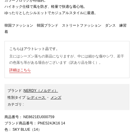
カラーブロックが特徴的。
ハイネック仕様で風を防ぎ、軽量で快適な着心地。
ゆったりとしたシルエットでカジュアルスタイルに最適。
韓国ファッション 韓国ブランド ストリートファッション ダンス 練習
着
こちらはアウトレット品です。
主にはシーズン落ちの新品になりますが、中には細かな傷やシワ、若干
の色落ち等がある場合がございます（訳あり品を除く）。
詳細はこちら
ブランド
:
NERDY
（ノルディ）
性別タイプ
:
レディース
・
メンズ
カテゴリ
:
商品番号
： NE8621EU000759
ブランド商品番号
： PNES24JK16 14
色
： SKY BLUE（14）