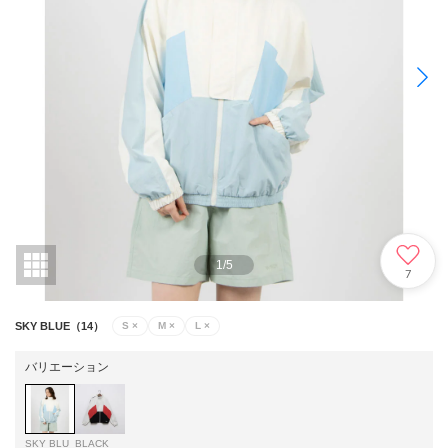
1
/
5
7
SKY BLUE（14）
S
×
M
×
L
×
バリエーション
SKY BLU
BLACK