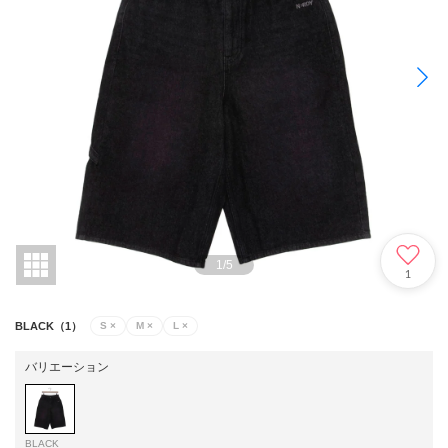
1
/
5
1
BLACK（1）
S
×
M
×
L
×
バリエーション
BLACK