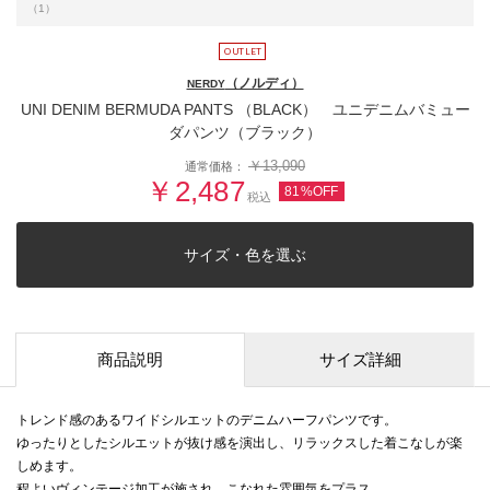
（1）
（ノルディ）
NERDY
UNI DENIM BERMUDA PANTS （BLACK） ユニデニムバミュー
ダパンツ（ブラック）
￥13,090
通常価格：
￥2,487
81%OFF
税込
サイズ・色を選ぶ
商品説明
サイズ詳細
トレンド感のあるワイドシルエットのデニムハーフパンツです。
ゆったりとしたシルエットが抜け感を演出し、リラックスした着こなしが楽
しめます。
程よいヴィンテージ加工が施され、こなれた雰囲気をプラス。