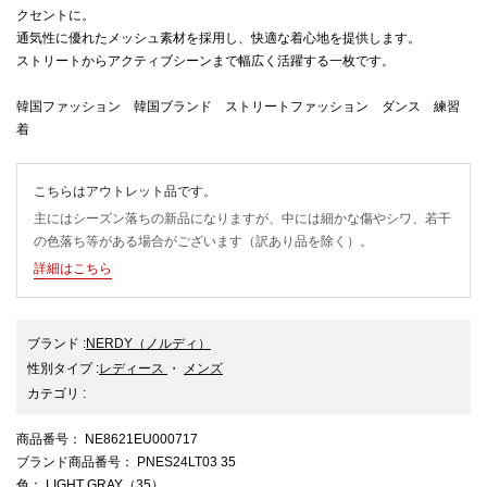
クセントに。
通気性に優れたメッシュ素材を採用し、快適な着心地を提供します。
ストリートからアクティブシーンまで幅広く活躍する一枚です。
韓国ファッション 韓国ブランド ストリートファッション ダンス 練習
着
こちらはアウトレット品です。
主にはシーズン落ちの新品になりますが、中には細かな傷やシワ、若干
の色落ち等がある場合がございます（訳あり品を除く）。
詳細はこちら
ブランド
:
NERDY
（ノルディ）
性別タイプ
:
レディース
・
メンズ
カテゴリ
:
商品番号
： NE8621EU000717
ブランド商品番号
： PNES24LT03 35
色
： LIGHT GRAY（35）