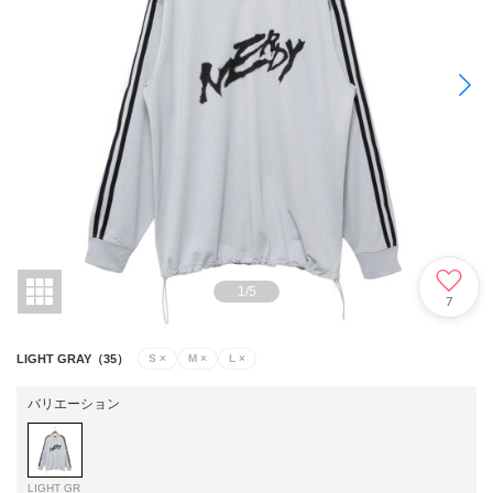
1
/
5
7
LIGHT GRAY（35）
S
×
M
×
L
×
バリエーション
LIGHT GR