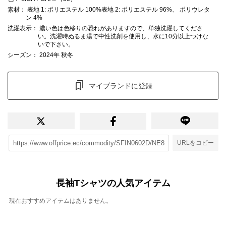
素材
： 表地 1: ポリエステル 100%表地 2: ポリエステル 96%、 ポリウレタ
ン 4%
洗濯表示
： 濃い色は色移りの恐れがありますので、単独洗濯してくださ
い。洗濯時ぬるま湯で中性洗剤を使用し、水に10分以上つけな
いで下さい。
シーズン
： 2024年 秋冬
マイブランドに登録
URLをコピー
長袖Tシャツの人気アイテム
現在おすすめアイテムはありません。