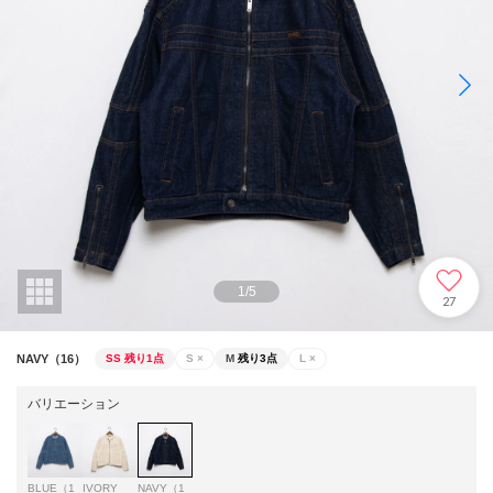
1
/
5
27
NAVY（16）
SS
残り1点
S
×
M
残り3点
L
×
バリエーション
BLUE（1
IVORY
NAVY（1