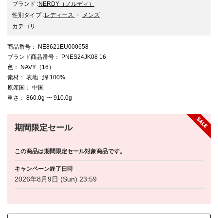
ブランド
:
NERDY
（ノルディ）
性別タイプ
:
レディース
・
メンズ
カテゴリ
:
商品番号
： NE8621EU000658
ブランド商品番号
： PNES24JK08 16
色
： NAVY（16）
素材
： 表地 : 綿 100%
原産国
： 中国
重さ
： 860.0g 〜 910.0g
期間限定セール
この商品は期間限定セール対象商品です。
キャンペーン終了日時
2026年8月9日 (Sun) 23:59