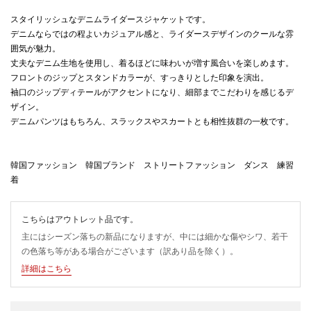
スタイリッシュなデニムライダースジャケットです。
デニムならではの程よいカジュアル感と、ライダースデザインのクールな雰
囲気が魅力。
丈夫なデニム生地を使用し、着るほどに味わいが増す風合いを楽しめます。
フロントのジップとスタンドカラーが、すっきりとした印象を演出。
袖口のジップディテールがアクセントになり、細部までこだわりを感じるデ
ザイン。
デニムパンツはもちろん、スラックスやスカートとも相性抜群の一枚です。
韓国ファッション 韓国ブランド ストリートファッション ダンス 練習
着
こちらはアウトレット品です。
主にはシーズン落ちの新品になりますが、中には細かな傷やシワ、若干
の色落ち等がある場合がございます（訳あり品を除く）。
詳細はこちら