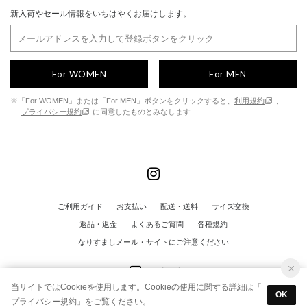
新入荷やセール情報をいちはやくお届けします。
For WOMEN
For MEN
※「For WOMEN」または「For MEN」ボタンをクリックすると、
利用規約
、
プライバシー規約
に同意したものとみなします
ご利用ガイド
お支払い
配送・送料
サイズ交換
返品・返金
よくあるご質問
各種規約
なりすましメール・サイトにご注意ください
当サイトではCookieを使用します。Cookieの使用に関する詳細は「
OK
プライバシー規約
」をご覧ください。
© FINE ALL RIGHTS RESERVED.