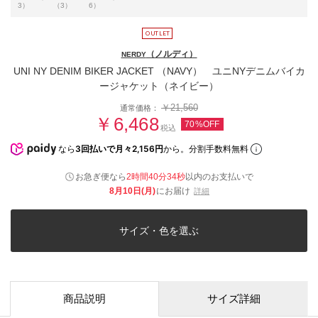
3）
（3）
6）
（ノルディ）
NERDY
UNI NY DENIM BIKER JACKET （NAVY） ユニNYデニムバイカ
ージャケット（ネイビー）
￥21,560
通常価格：
￥6,468
70%OFF
税込
なら
3回払いで月々2,156円
から。分割手数料無料
お急ぎ便なら
2時間40分33秒
以内
のお支払いで
8月10日(月)
にお届け
詳細
サイズ・色を選ぶ
商品説明
サイズ詳細