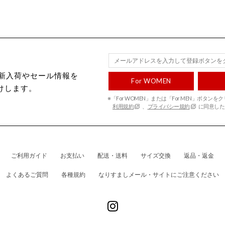
ecから新入荷やセール情報を
For WOMEN
けします。
※「For WOMEN」または「For MEN」ボタン
利用規約
、
プライバシー規約
に同意した
ご利用ガイド
お支払い
配送・送料
サイズ交換
返品・返金
よくあるご質問
各種規約
なりすましメール・サイトにご注意ください