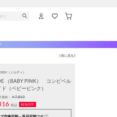
[ 前に戻る ]
ERDY
（ノルディ）
LIDE （BABY PINK） コンビベル
イド（ベビーピンク）
￥7,810
常価格：
316
83%OFF
税込
ズ交換可能・返品可能
です