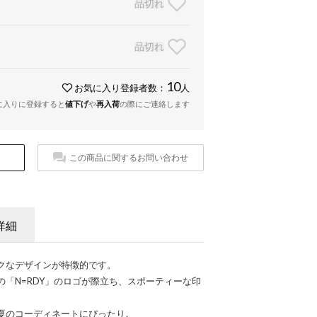
品切れ
品切れ
10
お気に入り登録者数：
人
に入りに登録すると
値下げ
や
再入荷
の際にご連絡します
この商品に関するお問い合わせ
詳細
クなデザインが特徴的です。
「N=RDY」のロゴが際立ち、スポーティーな印
夏のコーディネートにぴったり。