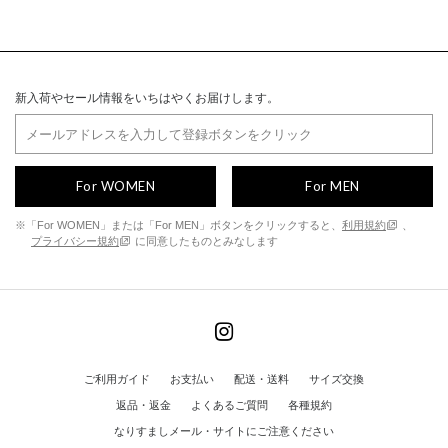
新入荷やセール情報をいちはやくお届けします。
For WOMEN
For MEN
※「For WOMEN」または「For MEN」ボタンをクリックすると、
利用規約
、
プライバシー規約
に同意したものとみなします
ご利用ガイド
お支払い
配送・送料
サイズ交換
返品・返金
よくあるご質問
各種規約
なりすましメール・サイトにご注意ください