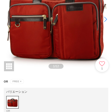
1
/
12
1
OR
FREE
×
バリエーション
OR