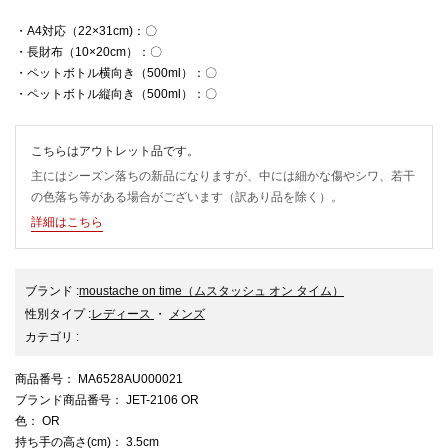
・A4対応（22×31cm)：〇
・長財布（10×20cm）：〇
・ペットボトル横向き（500ml）：〇
・ペットボトル縦向き（500ml）：〇
こちらはアウトレット品です。
主にはシーズン落ちの新品になりますが、中には細かな傷やシワ、若干
の色落ち等がある場合がございます（訳あり品を除く）。
詳細はこちら
ブランド
:
moustache on time
（ムスタッシュ オン タイム）
性別タイプ
:
レディース
・
メンズ
カテゴリ
:
商品番号
： MA6528AU000021
ブランド商品番号
： JET-2106 OR
色
： OR
持ち手の高さ(cm)
： 3.5cm