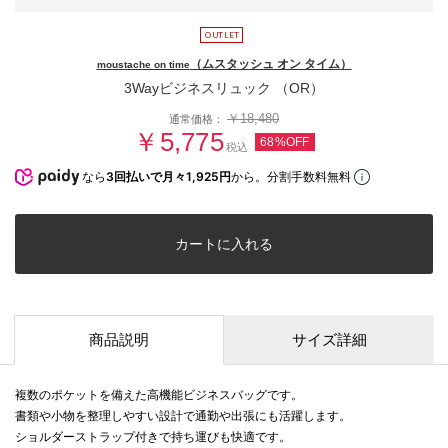
（ムスタッシュ オン タイム）
moustache on time
3Wayビジネスリュック （OR）
￥18,480
通常価格：
￥5,775
68%OFF
税込
なら
3回払いで月々1,925円
から。分割手数料無料
カートに入れる
商品説明
サイズ詳細
複数のポケットを備えた高機能ビジネスバッグです。
書類や小物を整理しやすい設計で通勤や出張にも活躍します。
ショルダーストラップ付きで持ち運びも快適です。