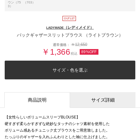
ウン（75
（703）
3）
（レディメイド）
LADYMADE
バックギャザースリットブラウス （ライトブラウン）
￥12,650
通常価格：
￥1,366
89%OFF
税込
サイズ・色を選ぶ
商品説明
サイズ詳細
【女性らしいボリュームスリーブBLOUSE】
硬すぎず柔らかすぎずな絶妙なタッチのシャツ素材を使用した
ボリューム感あるチュニック丈ブラウスをご用意致しました。
たっぷりのギャザーを入れふんわりとした袖に仕上げました。