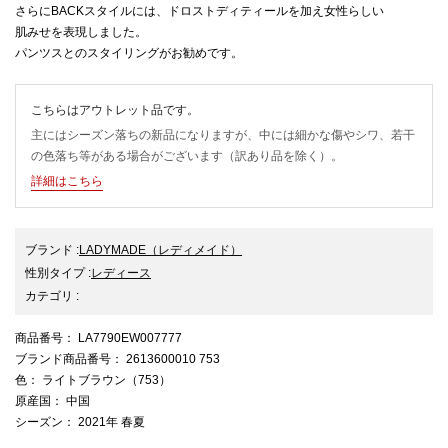
さらにBACKスタイルには、ドロストディティールを加え女性らしい
肌みせを表現しました。
パンツスとのスタイリングがお勧めです。
こちらはアウトレット品です。
主にはシーズン落ちの新品になりますが、中には細かな傷やシワ、若干
の色落ち等がある場合がございます（訳あり品を除く）。
詳細はこちら
ブランド
:
LADYMADE
（レディメイド）
性別タイプ
:
レディース
カテゴリ
:
商品番号
： LA7790EW007777
ブランド商品番号
： 2613600010 753
色
： ライトブラウン（753）
原産国
： 中国
シーズン
： 2021年 春夏