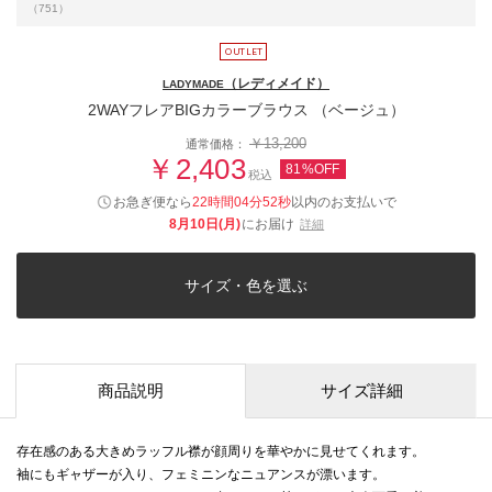
（751）
（レディメイド）
LADYMADE
2WAYフレアBIGカラーブラウス （ベージュ）
￥13,200
通常価格：
￥2,403
81%OFF
税込
お急ぎ便なら
22時間04分51秒
以内
のお支払いで
8月10日(月)
にお届け
詳細
サイズ・色を選ぶ
商品説明
サイズ詳細
存在感のある大きめラッフル襟が顔周りを華やかに見せてくれます。
袖にもギャザーが入り、フェミニンなニュアンスが漂います。