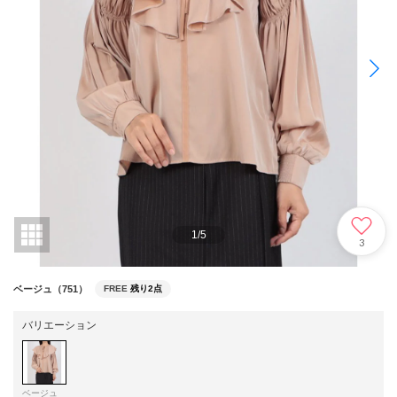
1
/
5
3
ベージュ（751）
FREE
残り2点
バリエーション
ベージュ