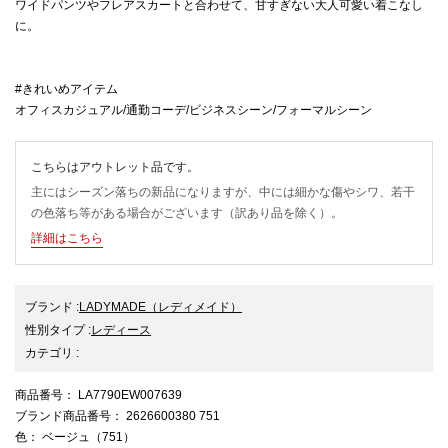
ワイドパンツやフレアスカートと合わせて、甘すぎない大人可愛い着こなし
に。
#きれいめアイテム
オフィスカジュアル/通勤コーデ/ビジネスシーン/フォーマルシーン
こちらはアウトレット品です。
主にはシーズン落ちの新品になりますが、中には細かな傷やシワ、若干
の色落ち等がある場合がございます（訳あり品を除く）。
詳細はこちら
ブランド
:
LADYMADE
（レディメイド）
性別タイプ
:
レディース
カテゴリ
:
商品番号
： LA7790EW007639
ブランド商品番号
： 2626600380 751
色
： ベージュ（751）