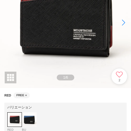
1
/
6
2
RED
FREE
○
バリエーション
RED
BU