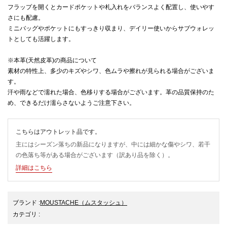
フラップを開くとカードポケットや札入れをバランスよく配置し、使いやす
さにも配慮。
ミニバッグやポケットにもすっきり収まり、デイリー使いからサブウォレッ
トとしても活躍します。
※本革(天然皮革)の商品について
素材の特性上、多少のキズやシワ、色ムラや擦れが見られる場合がございま
す。
汗や雨などで濡れた場合、色移りする場合がございます。革の品質保持のた
め、できるだけ濡らさないようご注意下さい。
こちらはアウトレット品です。
主にはシーズン落ちの新品になりますが、中には細かな傷やシワ、若干
の色落ち等がある場合がございます（訳あり品を除く）。
詳細はこちら
ブランド
:
MOUSTACHE
（ムスタッシュ）
カテゴリ
: