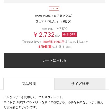
（ムスタッシュ）
MOUSTACHE
3つ折り札入れ （RED）
￥7,590
通常価格：
￥2,732
64%OFF
税込
お急ぎ便なら
20時間31分52秒
以内
のお支払いで
8月9日(日)
にお届け
詳細
カートに入れる
商品説明
サイズ詳細
上質なレザーを使用した三つ折りウォレット。
手に収まりやすいコンパクトなサイズ感ながら、必要な収納をしっかり備え
た実用的なデザインです。