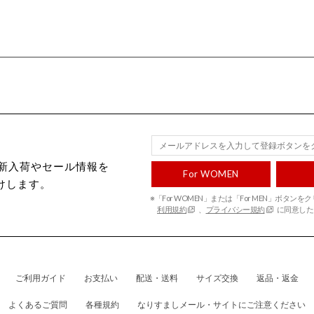
ecから新入荷やセール情報を
For WOMEN
けします。
※「For WOMEN」または「For MEN」ボタン
利用規約
、
プライバシー規約
に同意した
ご利用ガイド
お支払い
配送・送料
サイズ交換
返品・返金
よくあるご質問
各種規約
なりすましメール・サイトにご注意ください