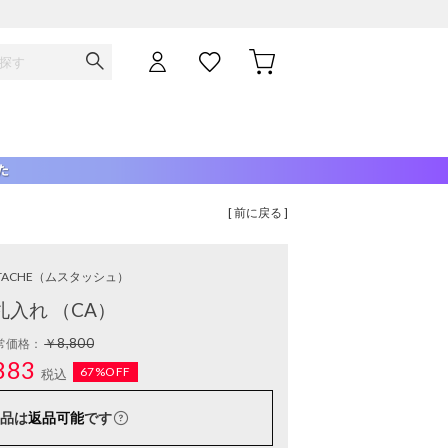
[ 前に戻る ]
TACHE
（ムスタッシュ）
札入れ （CA）
￥8,800
常価格：
883
67%OFF
税込
品は
返品可能
です