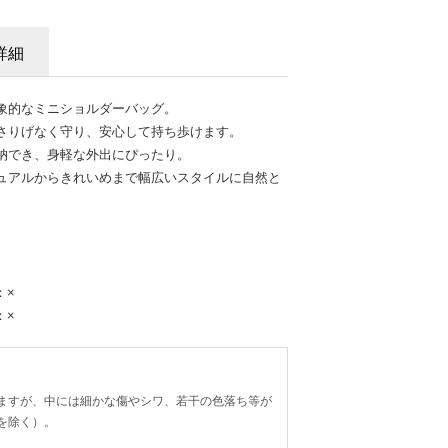
詳細
象的なミニショルダーバッグ。
さりげなく守り、安心して持ち歩けます。
納でき、身軽な外出にぴったり。
ュアルからきれいめまで幅広いスタイルに自然と
：×
：×
ますが、中には細かな傷やシワ、若干の色落ち等が
を除く）。