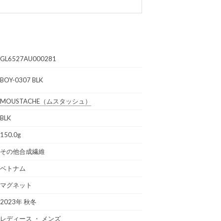
GL6527AU000281
BOY-0307 BLK
MOUSTACHE
（ムスタッシュ）
BLK
150.0g
その他合成繊維
ベトナム
マグネット
2023年 秋冬
レディース
・
メンズ