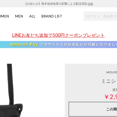
【お知らせ】熊本地域地震の影響による配送遅延
詳細
OMEN
MEN
ALL
BRAND LIST
LINEお友だち追加で500円クーポンプレゼント
MOUS
ミニシ
通
￥2,
この商