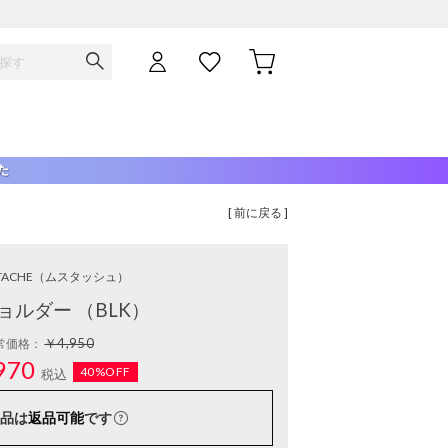
[ 前に戻る ]
TACHE
（ムスタッシュ）
ョルダー （BLK）
￥4,950
常価格：
970
40%OFF
税込
品は
返品可能
です