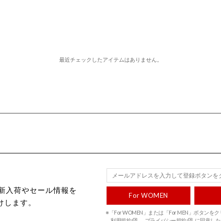
最近チェックしたアイテムはありません。
ecから新入荷やセール情報を
For WOMEN
けします。
※「For WOMEN」または「For MEN」ボタン
利用規約
、
プライバシー規約
に同意した