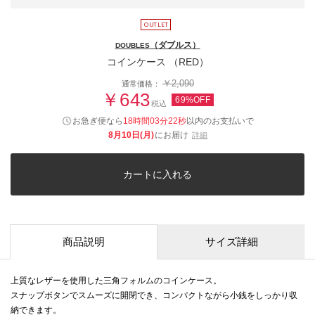
（ダブルス）
DOUBLES
コインケース （RED）
￥2,090
通常価格：
￥643
69%OFF
税込
お急ぎ便なら
18時間03分21秒
以内
のお支払いで
8月10日(月)
にお届け
詳細
カートに入れる
商品説明
サイズ詳細
上質なレザーを使用した三角フォルムのコインケース。
スナップボタンでスムーズに開閉でき、コンパクトながら小銭をしっかり収
納できます。