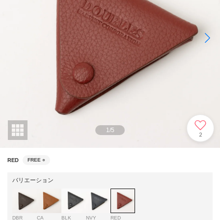
1
/
5
2
RED
FREE
○
バリエーション
DBR
CA
BLK
NVY
RED