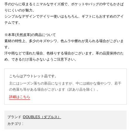
手のひらに収まるミニマルなサイズ感で、ポケットやバッグの中でもかさば
りにくいのが魅力。
シンプルなデザインでデイリー使いはもちろん、ギフトにもおすすめのアイ
テムです。
※本革(天然皮革)の商品について
素材の特性上、多少のキズやシワ、色ムラや擦れが見られる場合がございま
す。
汗や雨などで濡れた場合、色移りする場合がございます。革の品質保持のた
め、できるだけ濡らさないようご注意下さい。
こちらはアウトレット品です。
主にはシーズン落ちの新品になりますが、中には細かな傷やシワ、若干
の色落ち等がある場合がございます（訳あり品を除く）。
詳細はこちら
ブランド
:
DOUBLES
（ダブルス）
カテゴリ
: