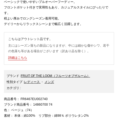
ベーシックで使いやすいプルオーバーフーディー。
フロントポケット付きで実用性もあり、カジュアルスタイルにぴったりで
す。
程よい厚みでロングシーズン着用可能。
デイリーからリラックスシーンまで幅広く活躍します。
こちらはアウトレット品です。
主にはシーズン落ちの新品になりますが、中には細かな傷やシワ、若干
の色落ち等がある場合がございます（訳あり品を除く）。
詳細はこちら
ブランド
:
FRUIT OF THE LOOM
（フルーツオブザルーム）
性別タイプ
:
レディース
・
メンズ
カテゴリ
:
商品番号
： FR6467EU002740
ブランド商品番号
： 14860700 74
色
： ベージュ（74）
素材
： 本体：綿100% リブ部分：綿98％ ポリウレタン2%