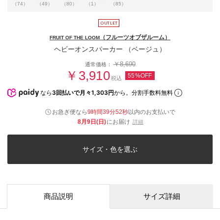
（74）
（49）
（80）
（1）
（85）
（フルーツオブザルーム）
FRUIT OF THE LOOM
ヘビーオンスパーカー （ベージュ）
￥8,690
通常価格：
￥3,910
55%OFF
税込
なら
3回払いで月々1,303円
から。分割手数料無料
お急ぎ便なら
9時間39分52秒
以内
のお支払いで
8月9日(日)
にお届け
詳細
サイズ・色を選ぶ
商品説明
サイズ詳細