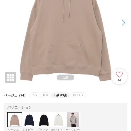
1
/
8
14
ベージュ（74）
S
×
M
×
L
残り3点
XL/LL
×
バリエーション
ベージュ
ネイビー
ブラック
ホワイト
M・グレー