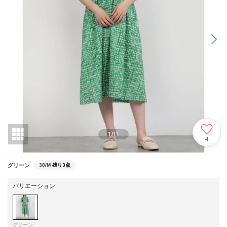
1
/
11
4
グリーン
38/M
残り3点
バリエーション
グリーン