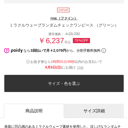
（ファイン）
FINE
ミラクルウェーブランダムチェックワンピース （グリーン）
￥29,700
通常価格：
￥6,237
79%OFF
税込
なら
3回払いで月々2,079円
から。分割手数料無料
お急ぎ便なら
1時間31分39秒
以内
のお支払いで
8月9日(日)
にお届け
詳細
サイズ・色を選ぶ
商品説明
サイズ詳細
表面に凹凸感のあるミラクルウェーブ素材を使用した、涼しげなランダムチ