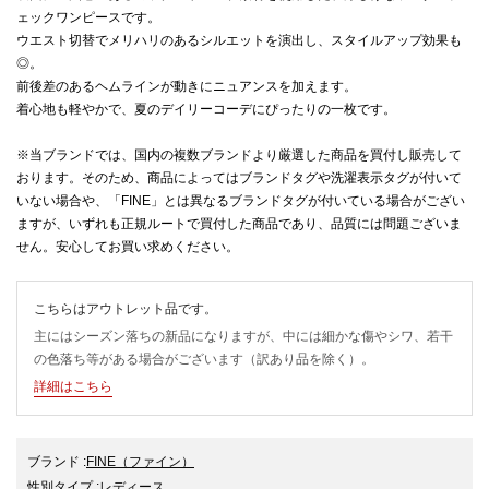
ェックワンピースです。
ウエスト切替でメリハリのあるシルエットを演出し、スタイルアップ効果も
◎。
前後差のあるヘムラインが動きにニュアンスを加えます。
着心地も軽やかで、夏のデイリーコーデにぴったりの一枚です。
※当ブランドでは、国内の複数ブランドより厳選した商品を買付し販売して
おります。そのため、商品によってはブランドタグや洗濯表示タグが付いて
いない場合や、「FINE」とは異なるブランドタグが付いている場合がござい
ますが、いずれも正規ルートで買付した商品であり、品質には問題ございま
せん。安心してお買い求めください。
こちらはアウトレット品です。
主にはシーズン落ちの新品になりますが、中には細かな傷やシワ、若干
の色落ち等がある場合がございます（訳あり品を除く）。
詳細はこちら
ブランド
:
FINE
（ファイン）
性別タイプ
:
レディース