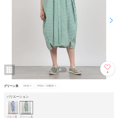
1
/
6
4
グリーン系
38/M
×
FREE / M相当
×
バリエーション
ブルー系
グリーン系