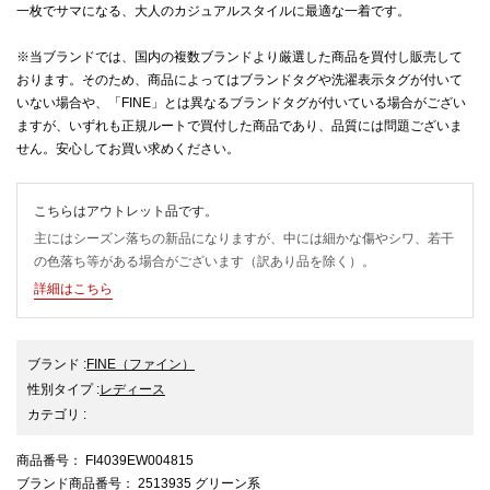
一枚でサマになる、大人のカジュアルスタイルに最適な一着です。
※当ブランドでは、国内の複数ブランドより厳選した商品を買付し販売して
おります。そのため、商品によってはブランドタグや洗濯表示タグが付いて
いない場合や、「FINE」とは異なるブランドタグが付いている場合がござい
ますが、いずれも正規ルートで買付した商品であり、品質には問題ございま
せん。安心してお買い求めください。
こちらはアウトレット品です。
主にはシーズン落ちの新品になりますが、中には細かな傷やシワ、若干
の色落ち等がある場合がございます（訳あり品を除く）。
詳細はこちら
ブランド
:
FINE
（ファイン）
性別タイプ
:
レディース
カテゴリ
:
商品番号
： FI4039EW004815
ブランド商品番号
： 2513935 グリーン系