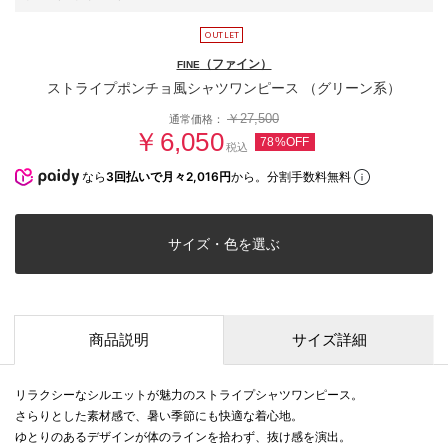
（ファイン）
FINE
ストライプポンチョ風シャツワンピース （グリーン系）
￥27,500
通常価格：
￥6,050
78%OFF
税込
なら
3回払いで月々2,016円
から。分割手数料無料
サイズ・色を選ぶ
商品説明
サイズ詳細
リラクシーなシルエットが魅力のストライプシャツワンピース。
さらりとした素材感で、暑い季節にも快適な着心地。
ゆとりのあるデザインが体のラインを拾わず、抜け感を演出。