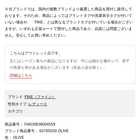
※当ブランドでは、国内の複数ブランドより厳選した商品を買付し販売して
おります。そのため、商品によってはブランドタグや洗濯表示タグが付いて
いない場合や、「FINE」とは異なるブランドタグが付いている場合がござい
ますが、いずれも正規ルートで買付した商品であり、品質には問題ございま
せん。安心してお買い求めください。
こちらはアウトレット品です。
主にはシーズン落ちの新品になりますが、中には細かな傷やシワ、若干
の色落ち等がある場合がございます（訳あり品を除く）。
詳細はこちら
ブランド
:
FINE
（ファイン）
性別タイプ
:
レディース
カテゴリ
:
商品番号
： FI4039EW004559
ブランド商品番号
： 63765030 OLIVE
色
： OLIVE