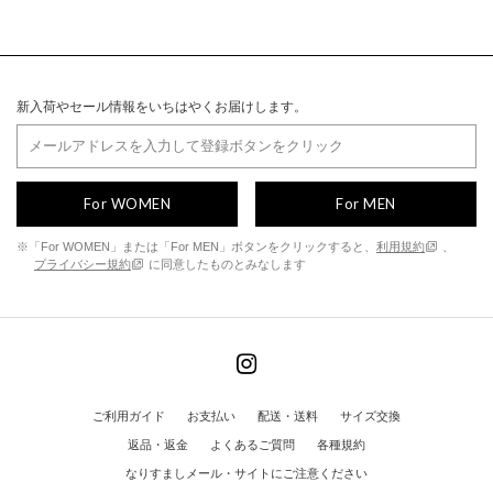
新入荷やセール情報をいちはやくお届けします。
For WOMEN
For MEN
※「For WOMEN」または「For MEN」ボタンをクリックすると、
利用規約
、
プライバシー規約
に同意したものとみなします
ご利用ガイド
お支払い
配送・送料
サイズ交換
返品・返金
よくあるご質問
各種規約
なりすましメール・サイトにご注意ください