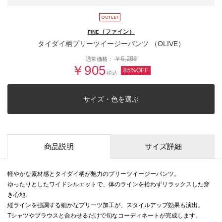
（ファイン）
FINE
タイダイ柄プリーツイージーパンツ （OLIVE）
￥6,288
通常価格：
￥905
85%OFF
税込
サイズ・色を選ぶ
商品説明
サイズ詳細
軽やかな素材感とタイダイ柄が魅力のプリーツイージーパンツ。
ゆったりとしたワイドシルエットで、体のラインを拾わずリラックスした穿
き心地。
縦ラインを強調する細かなプリーツ加工が、スタイルアップ効果も演出。
Tシャツやブラウスと合わせるだけで旬なコーディネートが完成します。