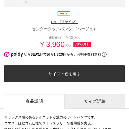
ーン
（ファイン）
FINE
センタータックパンツ （ベージュ）
￥13,200
通常価格：
￥3,960
70%OFF
税込
なら
3回払いで月々1,320円
から。分割手数料無料
サイズ・色を選ぶ
商品説明
サイズ詳細
リラックス感のあるシルエットが魅力のワイドパンツです。
ウエストは総ゴム仕様でストレスフリーな着用感を実現。