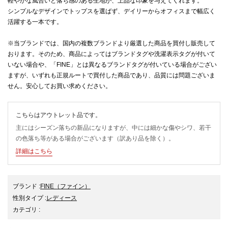
軽やかな風合いと落ち感のある生地が、上品な印象を与えてくれます。
シンプルなデザインでトップスを選ばず、デイリーからオフィスまで幅広く
活躍する一本です。
※当ブランドでは、国内の複数ブランドより厳選した商品を買付し販売して
おります。そのため、商品によってはブランドタグや洗濯表示タグが付いて
いない場合や、「FINE」とは異なるブランドタグが付いている場合がござい
ますが、いずれも正規ルートで買付した商品であり、品質には問題ございま
せん。安心してお買い求めください。
こちらはアウトレット品です。
主にはシーズン落ちの新品になりますが、中には細かな傷やシワ、若干
の色落ち等がある場合がございます（訳あり品を除く）。
詳細はこちら
ブランド
:
FINE
（ファイン）
性別タイプ
:
レディース
カテゴリ
: