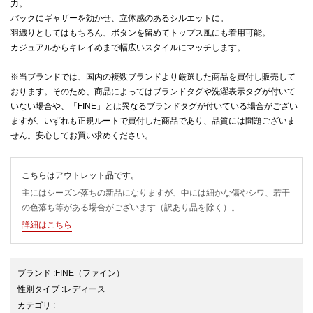
力。
バックにギャザーを効かせ、立体感のあるシルエットに。
羽織りとしてはもちろん、ボタンを留めてトップス風にも着用可能。
カジュアルからキレイめまで幅広いスタイルにマッチします。
※当ブランドでは、国内の複数ブランドより厳選した商品を買付し販売して
おります。そのため、商品によってはブランドタグや洗濯表示タグが付いて
いない場合や、「FINE」とは異なるブランドタグが付いている場合がござい
ますが、いずれも正規ルートで買付した商品であり、品質には問題ございま
せん。安心してお買い求めください。
こちらはアウトレット品です。
主にはシーズン落ちの新品になりますが、中には細かな傷やシワ、若干
の色落ち等がある場合がございます（訳あり品を除く）。
詳細はこちら
ブランド
:
FINE
（ファイン）
性別タイプ
:
レディース
カテゴリ
: