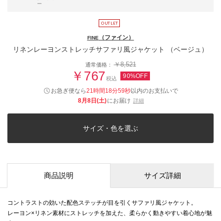
ー
（ファイン）
FINE
リネンレーヨンストレッチサファリ風ジャケット （ベージュ）
￥8,521
通常価格：
￥767
90%OFF
税込
お急ぎ便なら
21時間18分58秒
以内
のお支払いで
8月8日(土)
にお届け
詳細
サイズ・色を選ぶ
商品説明
サイズ詳細
コントラストの効いた配色ステッチが目を引くサファリ風ジャケット。
レーヨン×リネン素材にストレッチを加えた、柔らかく動きやすい着心地が魅