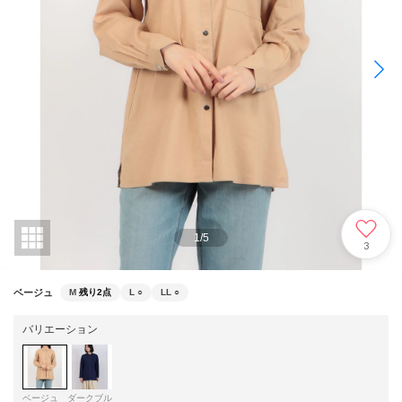
1
/
5
3
ベージュ
M
残り2点
L
○
LL
○
バリエーション
ベージュ
ダークブル