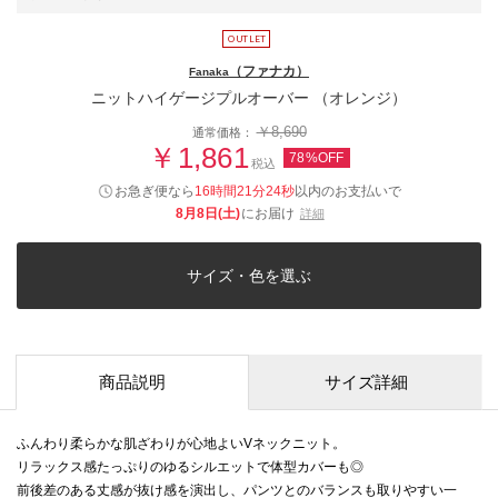
（ファナカ）
Fanaka
ニットハイゲージプルオーバー （オレンジ）
￥8,690
通常価格：
￥1,861
78%OFF
税込
お急ぎ便なら
16時間21分24秒
以内
のお支払いで
8月8日(土)
にお届け
詳細
サイズ・色を選ぶ
商品説明
サイズ詳細
ふんわり柔らかな肌ざわりが心地よいVネックニット。
リラックス感たっぷりのゆるシルエットで体型カバーも◎
前後差のある丈感が抜け感を演出し、パンツとのバランスも取りやすい一