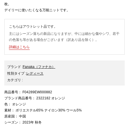
枚。
デイリーに使いたくなる万能ニットです。
こちらはアウトレット品です。
主にはシーズン落ちの新品になりますが、中には細かな傷やシワ、若干
の色落ち等がある場合がございます（訳あり品を除く）。
詳細はこちら
ブランド
:
Fanaka
（ファナカ）
性別タイプ
:
レディース
カテゴリ
:
商品番号
： F04289EW000882
ブランド商品番号
： 2322182 オレンジ
色
： オレンジ
素材
： ポリエステル65% ナイロン30% ウール5%
原産国
： 中国
シーズン
： 2023年 秋冬