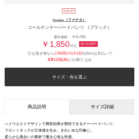
（ファナカ）
Fanaka
コールテンテーパードパンツ （ブラック）
￥9,790
通常価格：
￥1,850
81%OFF
税込
お急ぎ便なら
23時間24分51秒
以内
のお支払いで
8月11日(火)
にお届け
詳細
サイズ・色を選ぶ
商品説明
サイズ詳細
ハイウエストデザインで脚長効果が期待できるテーパードパンツ。
フロントタックが立体感を生み、きれいめな印象に。
柔らかな風合いの素材で履き心地も快適。