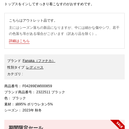
トップスをインしてすっきり着こなすのがおすすめです。
こちらはアウトレット品です。
主にはシーズン落ちの新品になりますが、中には細かな傷やシワ、若干
の色落ち等がある場合がございます（訳あり品を除く）。
詳細はこちら
ブランド
:
Fanaka
（ファナカ）
性別タイプ
:
レディース
カテゴリ
:
商品番号
： F04289EW000859
ブランド商品番号
： 2322511 ブラック
色
： ブラック
素材
： 綿95% ポリウレタン5%
シーズン
： 2023年 秋冬
期間限定セール