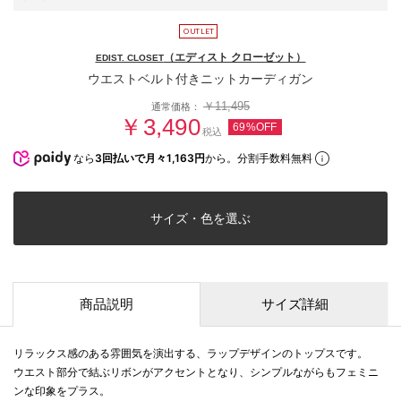
（エディスト クローゼット）
EDIST. CLOSET
ウエストベルト付きニットカーディガン
￥11,495
通常価格：
￥3,490
69%OFF
税込
なら
3回払いで月々1,163円
から。分割手数料無料
サイズ・色を選ぶ
商品説明
サイズ詳細
リラックス感のある雰囲気を演出する、ラップデザインのトップスです。
ウエスト部分で結ぶリボンがアクセントとなり、シンプルながらもフェミニ
ンな印象をプラス。