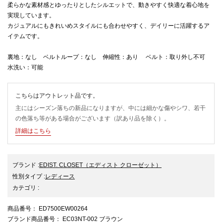
柔らかな素材感とゆったりとしたシルエットで、動きやすく快適な着心地を
実現しています。
カジュアルにもきれいめスタイルにも合わせやすく、デイリーに活躍するア
イテムです。
裏地：なし ベルトループ：なし 伸縮性：あり ベルト：取り外し不可
水洗い：可能
こちらはアウトレット品です。
主にはシーズン落ちの新品になりますが、中には細かな傷やシワ、若干
の色落ち等がある場合がございます（訳あり品を除く）。
詳細はこちら
ブランド
:
EDIST. CLOSET
（エディスト クローゼット）
性別タイプ
:
レディース
カテゴリ
:
商品番号
： ED7500EW00264
ブランド商品番号
： EC03NT-002 ブラウン