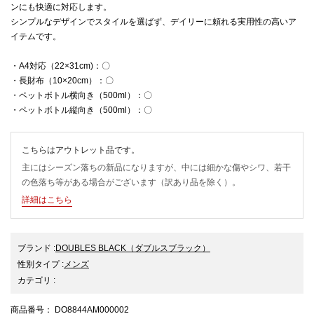
ンにも快適に対応します。
シンプルなデザインでスタイルを選ばず、デイリーに頼れる実用性の高いア
イテムです。
・A4対応（22×31cm)：〇
・長財布（10×20cm）：〇
・ペットボトル横向き（500ml）：〇
・ペットボトル縦向き（500ml）：〇
こちらはアウトレット品です。
主にはシーズン落ちの新品になりますが、中には細かな傷やシワ、若干
の色落ち等がある場合がございます（訳あり品を除く）。
詳細はこちら
ブランド
:
DOUBLES BLACK
（ダブルスブラック）
性別タイプ
:
メンズ
カテゴリ
:
商品番号
： DO8844AM000002