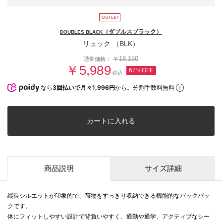
（ダブルスブラック）
DOUBLES BLACK
リュック （BLK）
￥18,150
通常価格：
￥5,989
67%OFF
税込
なら
3回払いで月々1,996円
から。分割手数料無料
カートに入れる
商品説明
サイズ詳細
縦長シルエットが印象的で、荷物をすっきり収納できる機能的なバックパッ
クです。
体にフィットしやすい設計で背負いやすく、通勤や通学、アクティブなシー