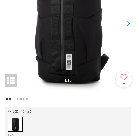
1
/
10
6
BLK
FREE
×
バリエーション
BLK