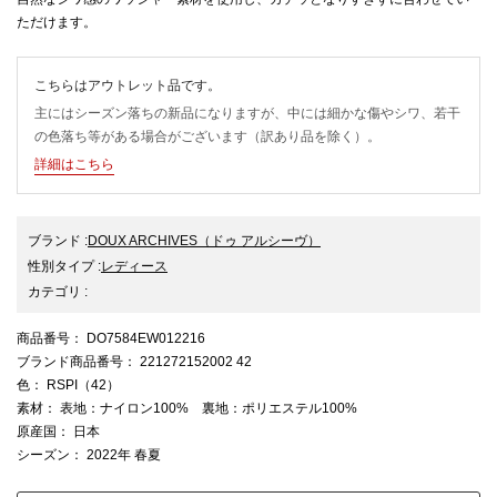
ただけます。
こちらはアウトレット品です。
主にはシーズン落ちの新品になりますが、中には細かな傷やシワ、若干
の色落ち等がある場合がございます（訳あり品を除く）。
詳細はこちら
ブランド
:
DOUX ARCHIVES
（ドゥ アルシーヴ）
性別タイプ
:
レディース
カテゴリ
:
商品番号
： DO7584EW012216
ブランド商品番号
： 221272152002 42
色
： RSPI（42）
素材
： 表地：ナイロン100% 裏地：ポリエステル100%
原産国
： 日本
シーズン
： 2022年 春夏