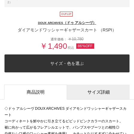
2）
（ドゥ アルシーヴ）
DOUX ARCHIVES
ダイアモンドワッシャーギャザースカート （RSPI）
￥10,780
通常価格：
￥1,490
86%OFF
税込
サイズ・色を選ぶ
商品説明
サイズ詳細
◇ドゥ アルシーヴ DOUX ARCHIVES ダイアモンドワッシャーギャザースカ
ート
コーディネートを鮮やかに引き立てるビビッドピンクカラーのスカート。
裾に向かって広がるフレアシルエットで、パンプスやブーツとの相性◎
自然なシワ感のワッシャー素材を使用し、カチッとなりすぎずに合わせてい