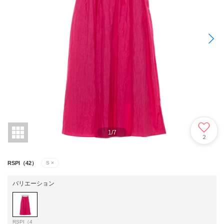
1
/
7
2
RSPI（42）
S
×
バリエーション
RSPI（4