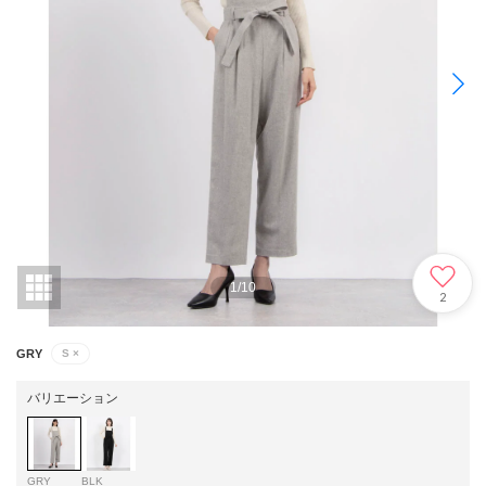
1
/
10
2
GRY
S
×
バリエーション
GRY
BLK