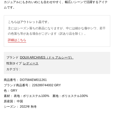
カジュアルにもきれいめにも合わせやすく、幅広いシーンで活躍するアイテ
ムです。
こちらはアウトレット品です。
主にはシーズン落ちの新品になりますが、中には細かな傷やシワ、若干
の色落ち等がある場合がございます（訳あり品を除く）。
詳細はこちら
ブランド
:
DOUX ARCHIVES
（ドゥ アルシーヴ）
性別タイプ
:
レディース
カテゴリ
:
商品番号
： DO7584EW011261
ブランド商品番号
： 226289744002 GRY
色
： GRY
素材
： 表地：ポリエステル100% 裏地：ポリエステル100%
原産国
： 中国
シーズン
： 2022年 秋冬