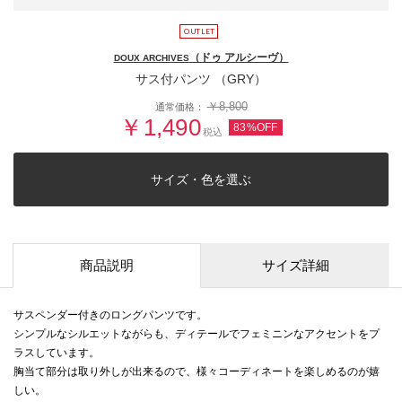
（ドゥ アルシーヴ）
DOUX ARCHIVES
サス付パンツ （GRY）
￥8,800
通常価格：
￥1,490
83%OFF
税込
サイズ・色を選ぶ
商品説明
サイズ詳細
サスペンダー付きのロングパンツです。
シンプルなシルエットながらも、ディテールでフェミニンなアクセントをプ
ラスしています。
胸当て部分は取り外しが出来るので、様々コーディネートを楽しめるのが嬉
しい。