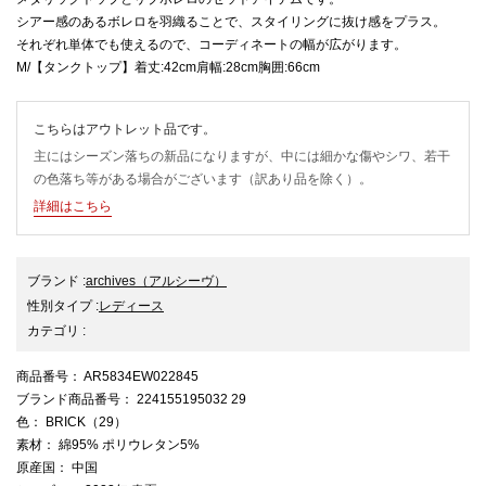
シアー感のあるボレロを羽織ることで、スタイリングに抜け感をプラス。
それぞれ単体でも使えるので、コーディネートの幅が広がります。
M/【タンクトップ】着丈:42cm肩幅:28cm胸囲:66cm
こちらはアウトレット品です。
主にはシーズン落ちの新品になりますが、中には細かな傷やシワ、若干
の色落ち等がある場合がございます（訳あり品を除く）。
詳細はこちら
ブランド
:
archives
（アルシーヴ）
性別タイプ
:
レディース
カテゴリ
:
商品番号
： AR5834EW022845
ブランド商品番号
： 224155195032 29
色
： BRICK（29）
素材
： 綿95% ポリウレタン5%
原産国
： 中国