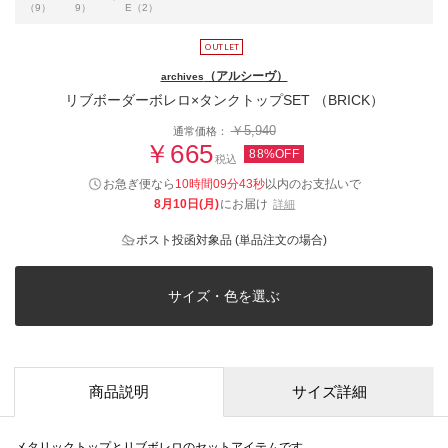
（9）
9）
E（2）
（アルシーヴ）
archives
リブボーダーボレロ×タンクトップSET （BRICK）
￥5,940
通常価格：
￥665
88%OFF
税込
お急ぎ便なら
10時間09分42秒
以内
のお支払いで
8月10日(月)
にお届け
詳細
ポスト投函対象品 (単品注文の場合)
サイズ・色を選ぶ
商品説明
サイズ詳細
メタリックトップとリブボレロのセットアイテムです。