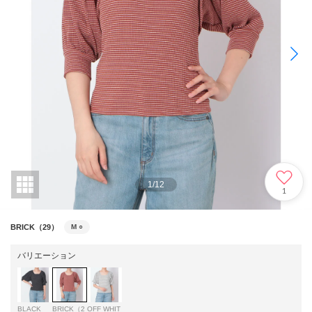
1
/
12
1
BRICK（29）
M
○
バリエーション
BLACK
BRICK（2
OFF WHIT