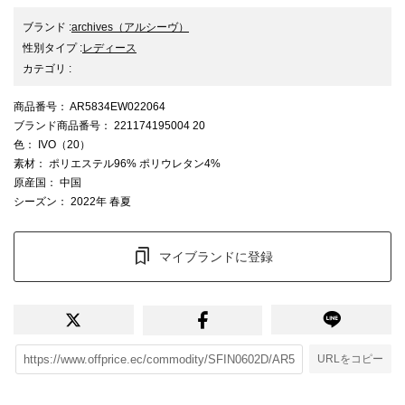
ブランド
:
archives
（アルシーヴ）
性別タイプ
:
レディース
カテゴリ
:
商品番号
： AR5834EW022064
ブランド商品番号
： 221174195004 20
色
： IVO（20）
素材
： ポリエステル96% ポリウレタン4%
原産国
： 中国
シーズン
： 2022年 春夏
マイブランドに登録
URLをコピー