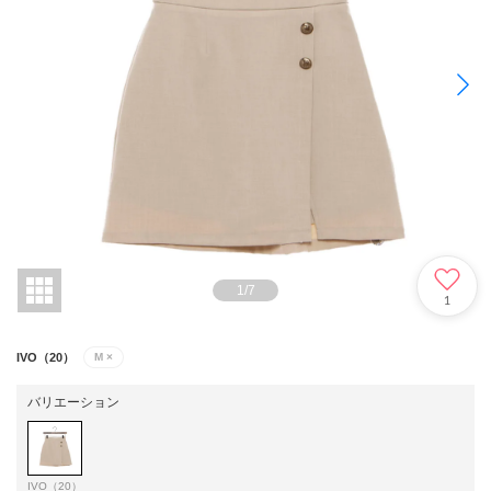
1
/
7
1
IVO（20）
M
×
バリエーション
IVO（20）