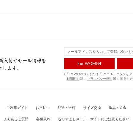
ecから新入荷やセール情報を
For WOMEN
けします。
※「For WOMEN」または「For MEN」ボタン
利用規約
、
プライバシー規約
に同意した
ご利用ガイド
お支払い
配送・送料
サイズ交換
返品・返金
よくあるご質問
各種規約
なりすましメール・サイトにご注意ください