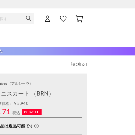
[ 前に戻る ]
hives
（アルシーヴ）
ニスカート （BRN）
￥5,940
常価格：
171
80%OFF
税込
品は
返品可能
です