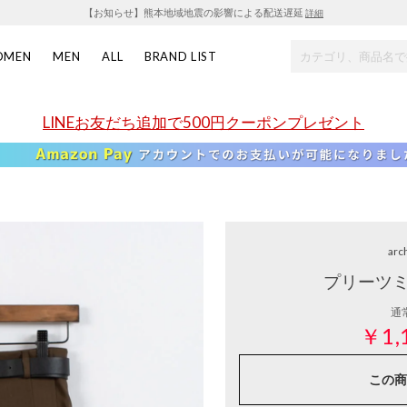
【お知らせ】熊本地域地震の影響による配送遅延
詳細
OMEN
MEN
ALL
BRAND LIST
LINEお友だち追加で500円クーポンプレゼント
arc
プリーツミ
通
￥1,
この商