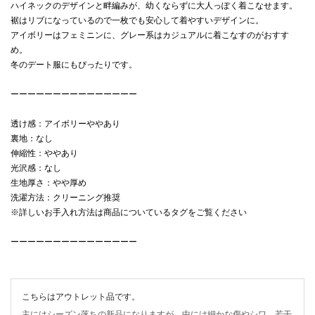
ハイネックのデザインと畔編みが、幼くならずに大人っぽく着こなせます。
裾はリブになっているので一枚でも安心して着やすいデザインに。
アイボリーはフェミニンに、グレー系はカジュアルに着こなすのがおすす
め。
冬のデート服にもぴったりです。
ーーーーーーーーーーーーーーー
透け感：アイボリーややあり
裏地：なし
伸縮性：ややあり
光沢感：なし
生地厚さ：やや厚め
洗濯方法：クリーニング推奨
※詳しいお手入れ方法は商品についているタグをご覧ください
ーーーーーーーーーーーーーーー
こちらはアウトレット品です。
主にはシーズン落ちの新品になりますが、中には細かな傷やシワ、若干