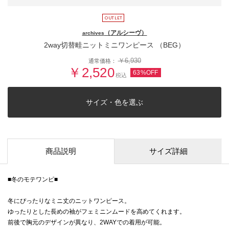
（アルシーヴ）
archives
2way切替畦ニットミニワンピース （BEG）
￥6,930
通常価格：
￥2,520
63%OFF
税込
サイズ・色を選ぶ
商品説明
サイズ詳細
■冬のモテワンピ■
冬にぴったりなミニ丈のニットワンピース。
ゆったりとした長めの袖がフェミニンムードを高めてくれます。
前後で胸元のデザインが異なり、2WAYでの着用が可能。