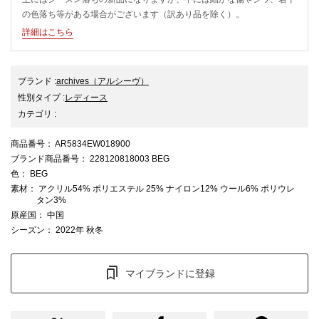
の色落ち等がある場合がございます（訳あり品を除く）。
詳細はこちら
ブランド
:
archives
（アルシーヴ）
性別タイプ
:
レディース
カテゴリ
:
商品番号
： AR5834EW018900
ブランド商品番号
： 228120818003 BEG
色
： BEG
素材
： アクリル54% ポリエステル 25% ナイロン12% ウール6% ポリウレ
タン3%
原産国
： 中国
シーズン
： 2022年 秋冬
マイブランドに登録