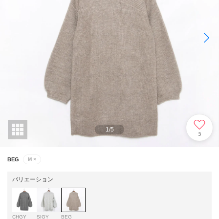
1
/
5
5
BEG
M
×
バリエーション
CHGY
SIGY
BEG