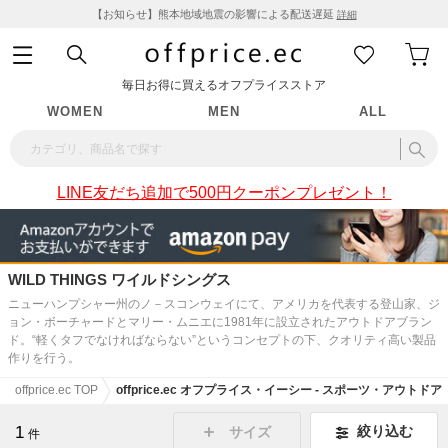
【お知らせ】熊本地域地震の影響による配送遅延
詳細
毎日お得に買えるオフプライスストア
WOMEN
MEN
ALL
LINE友だち追加で500円クーポンプレゼント！
WILD THINGS ワイルドシングス
ニューハンプシャー州のノ－スコンウェイにて、アメリカを代表する登山家、ジ
ョン・ボーチャードとマリー・ムニエに1981年に設立されたアウトドアブラン
ド。“軽くタフでなければならない”というコンセプトの下、クオリティ高い製品
作りを行う。
offprice.ec TOP
offprice.ec オフプライス・イーシー - スポーツ・アウトドア
1
絞り込む
サイズ
件