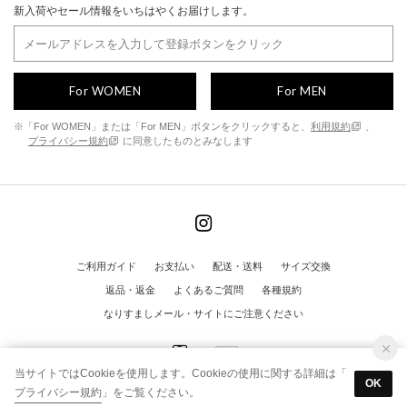
新入荷やセール情報をいちはやくお届けします。
For WOMEN
For MEN
※「For WOMEN」または「For MEN」ボタンをクリックすると、
利用規約
、
プライバシー規約
に同意したものとみなします
ご利用ガイド
お支払い
配送・送料
サイズ交換
返品・返金
よくあるご質問
各種規約
なりすましメール・サイトにご注意ください
当サイトではCookieを使用します。Cookieの使用に関する詳細は「
OK
プライバシー規約
」をご覧ください。
© FINE ALL RIGHTS RESERVED.