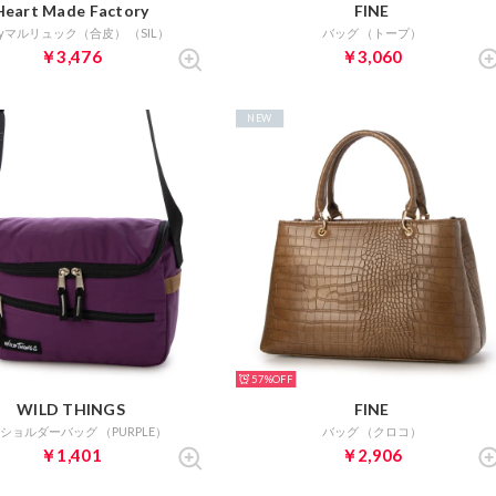
Heart Made Factory
FINE
ayマルリュック（合皮） （SIL）
バッグ （トープ）
￥3,476
￥3,060
NEW
57%
WILD THINGS
FINE
ショルダーバッグ （PURPLE）
バッグ （クロコ）
￥1,401
￥2,906