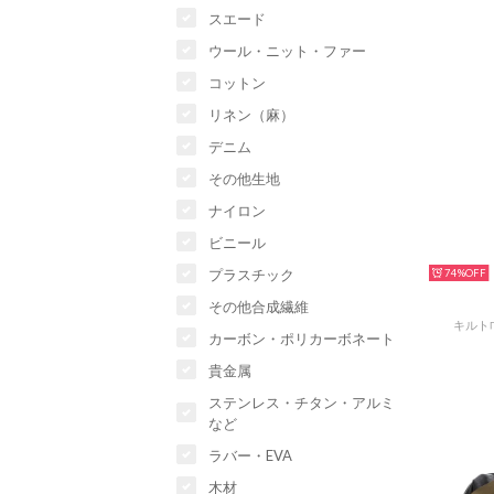
スエード
ウール・ニット・ファー
コットン
リネン（麻）
デニム
その他生地
ナイロン
ビニール
プラスチック
74%
その他合成繊維
キルト
カーボン・ポリカーボネート
貴金属
ステンレス・チタン・アルミ
など
ラバー・EVA
木材