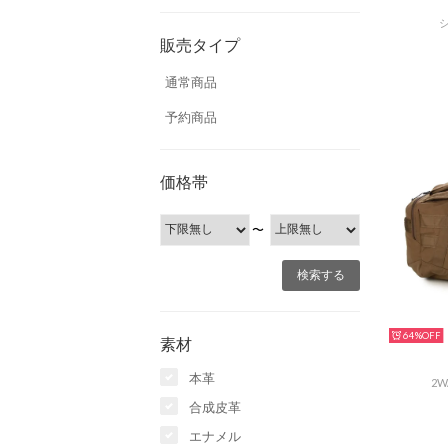
シ
販売タイプ
通常商品
予約商品
価格帯
〜
64%
素材
本革
2
合成皮革
エナメル