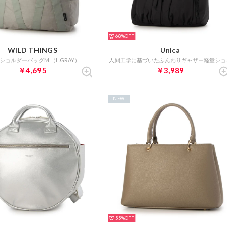
68%
WILD THINGS
Unica
YショルダーバッグM （L.GRAY）
人間工学に基づい
￥4,695
￥3,989
NEW
55%