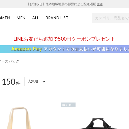
【お知らせ】熊本地域地震の影響による配送遅延
詳細
OMEN
MEN
ALL
BRAND LIST
LINEお友だち追加で500円クーポンプレゼント
ィース バッグ
150
：
件
BEST HIT!