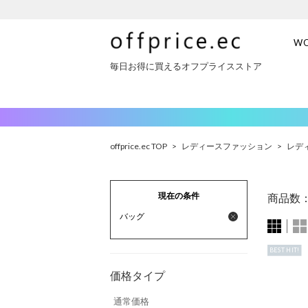
W
毎日お得に買えるオフプライスストア
offprice.ec TOP
>
レディースファッション
>
レデ
現在の条件
商品数
バッグ
BEST HIT!
価格タイプ
通常価格