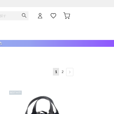
1
2
BEST HIT!