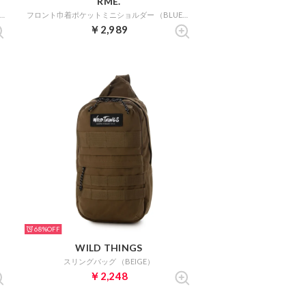
RME.
ト巾着ポケットミニショルダー （OFFWHITE）
フロント巾着ポケットミニショルダー （BLUEGRAY）
￥2,989
68%
WILD THINGS
スリングバッグ （BEIGE）
￥2,248