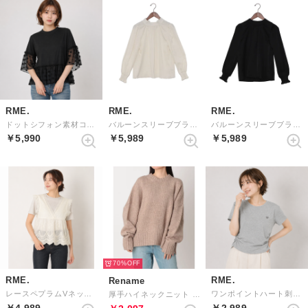
RME.
RME.
RME.
ドットシフォン素材コンビカットソー （BLACK）
バルーンスリーブブラウス （IVORY）
バルーンスリーブブラウス （BLACK）
￥5,990
￥5,989
￥5,989
70%
RME.
RME.
Rename
レースペプラムVネックブラウス （IVORY）
ワンポイントハート刺繍半袖Tシャツ （GRAY）
厚手ハイネックニット （サンドベージュ）
￥4,989
￥2,989