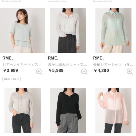
RME.
RME.
RME.
シアーレイヤードビスチェ&ブラウスセット （BLUE）
透かし編みショート丈ニットパーカー （WHITE）
長袖シアーシャツ （GREEN）
￥3,989
￥5,989
￥4,290
BEST HIT!