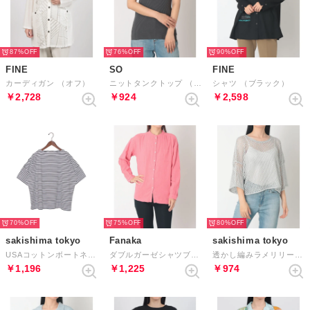
87%
76%
90%
FINE
SO
FINE
カーディガン （オフ）
ニットタンクトップ （ディープグレー）
シャツ （ブラック）
￥2,728
￥924
￥2,598
70%
75%
80%
sakishima tokyo
Fanaka
sakishima tokyo
USAコットンボートネックTシャツ （ネイビー）
ダブルガーゼシャツブラウス （ローズ）
透かし編みラメリリーヤーンニットトップス （グレー）
￥1,196
￥1,225
￥974