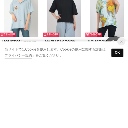
78%
74%
79%
HOUSTON woman
NARU FACTORY
HOUSTON woman
スーベニアシャツ（フォックス） （SA）
アーミーコットン度詰天竺 スリットT （04）
アロハシャツ（マップ） （03）
当サイトではCookieを使用します。Cookieの使用に関する詳細は「
OK
￥2,371
￥1,859
￥2,263
プライバシー規約
」をご覧ください。
59%
90%
76%
ap retro
FINE
NARU FACTORY
USAコットンスキッパープルオーバー （チャコールグレー）
プルオーバー （オフ）
リバティミラクルウェーブ(Day's Eye)×ムラ糸 2WAYミナミシャツ7分袖 （20）
￥1,996
￥2,174
￥2,181