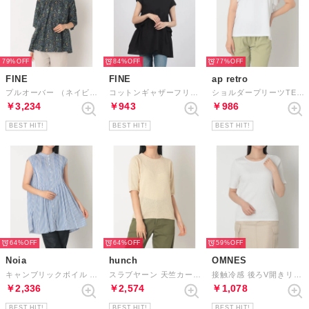
79%
84%
77%
FINE
FINE
ap retro
プルオーバー （ネイビー）
コットンギャザーフリルフレンチスリーブブラウス （ブラック）
ショルダープリーツTEEシャツ （ホワイト）
￥3,234
￥943
￥986
BEST HIT!
BEST HIT!
BEST HIT!
64%
64%
59%
Noia
hunch
OMNES
キャンブリックボイル ピンタックフレンチスリーブチュニック （STRIPE）
スラブヤーン 天竺カールニットプルオーバー （IVORY）
接触冷感 後ろV開きリブカットソー （ホワイト）
￥2,336
￥2,574
￥1,078
BEST HIT!
BEST HIT!
BEST HIT!