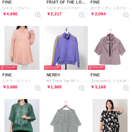
FINE
FRUIT OF THE LOOM
FINE
シャツ （ブルー）
ヘビーオンスパーカー （ホワイト）
カーディガン （ネイビー）
￥4,690
￥2,217
￥2,094
74%
82%
68%
FINE
NERDY
FINE
シャツ （ピンク）
NY Track Top NY トラックトップ
【cocochic】フリルボウタイ5分袖シャツブラウス （パープル）
￥3,880
￥1,865
￥3,168