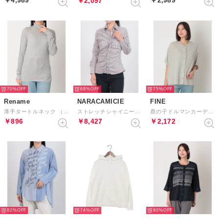
￥2,097
70%
68%
75%
Rename
NARACAMICIE
FINE
薄手タートルネック （グレー）
ストレッチシャイニーストライプフロントギャザーシャツ （レッド）
鹿の子ドルマンカーディガン （杢グレー）
￥896
￥8,427
￥2,172
82%
74%
90%