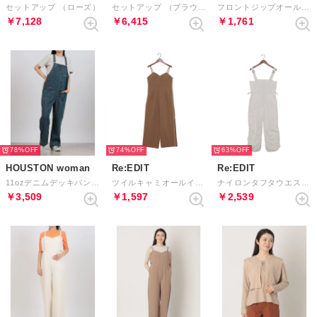
セットアップ （ローズ）
セットアップ （ブラウン）
フロントジップオールインワン （ベージュ）
￥7,128
￥6,415
￥1,761
78%
74%
63%
HOUSTON woman
Re:EDIT
Re:EDIT
11ozデニムデッキパンツ （VW）
ツイルキャミオールインワン （ベージュ×ベージュ）
ナイロンタフタウエストドロストサロペット （ホワイト）
￥3,509
￥1,597
￥2,539