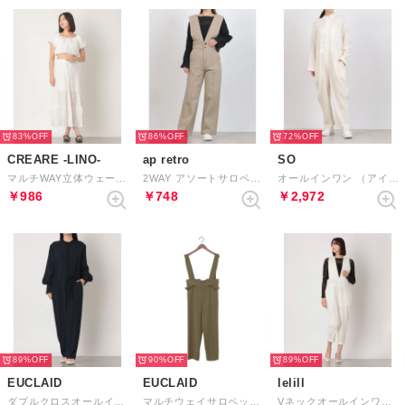
83%
86%
72%
CREARE -LINO-
ap retro
SO
マルチWAY立体ウェーブフリルティアードスカートセットアップ （オフホワイト）
2WAY アソートサロペット / テーパードパンツ （ベージュ）
オールインワン （アイボリー）
￥986
￥748
￥2,972
89%
90%
89%
EUCLAID
EUCLAID
lelill
ダブルクロスオールインワン （ダークブルー）
マルチウェイサロペット （カーキ）
Vネックオールインワン （オフホワイト）