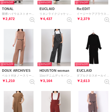
89%
88%
73%
TONAL
EUCLAID
Re:EDIT
開襟ハイウエストオールインワン （グレー）
リネンライクジャケット&オールインワン （ネイビー）
イージーケアブラウス&テーパードパンツセットアップ （アイボリー）
￥2,872
￥4,437
￥2,379
90%
80%
89%
DOUX ARCHIVES
HOUSTON woman
EUCLAID
ベルト付きノースリーブニットセットアップ （MOCHA）
11ozデニムデッキパンツ （BVW）
ダブルクロスオールインワン （ブラック）
￥1,210
￥3,164
￥2,613