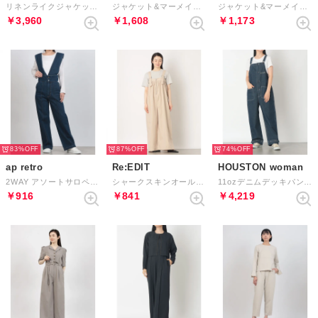
リネンライクジャケット&オールインワン （ライトベージュ）
ジャケット&マーメイドワンピースセットアップ （グレー）
ジャケット&マーメイドワンピースセットアップ （ベージュ）
￥3,960
￥1,608
￥1,173
83%
87%
74%
ap retro
Re:EDIT
HOUSTON woman
2WAY アソートサロペット / テーパードパンツ （インディゴブルー）
シャークスキンオールインワン （エクリュ）
11ozデニムデッキパンツ （IN）
￥916
￥841
￥4,219