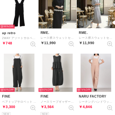
86%
RME.
RME.
ap retro
レース襟スウェットセットアップ （BLACK）
レース襟スウェットセットアップ （GRAY）
2WAY アソートサロペット / テーパードパンツ （ブラック系その他2 TR素材）
￥11,990
￥11,990
￥748
60%
60%
74%
FINE
FINE
NARU FACTORY
ベアトップサロペット （ブラック）
ノースリーブギャザープルオーバー ワイドパンツ セットアップ （グレー）
シーチングハンドワッシャー サロペット （16）
￥3,300
￥3,564
￥4,846
NEW
NEW