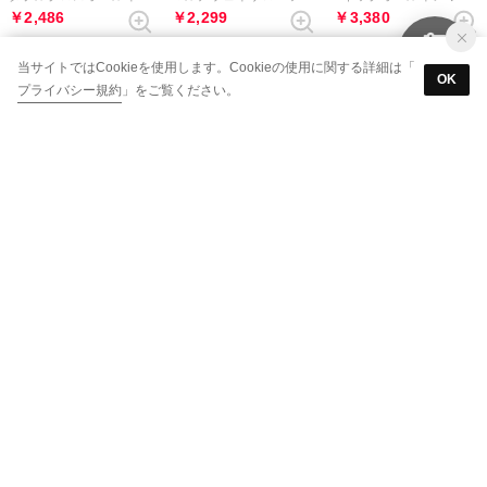
￥2,486
￥2,299
￥3,380
当サイトではCookieを使用します。Cookieの使用に関する詳細は「
OK
プライバシー規約
」をご覧ください。
80%
80%
77%
BONLEA
BONLEA
euphoric'
ハイウエストサロペットパンツ （ブラック）
ハイウエストサロペットパンツ （グレー）
サロペット （LightGray）
￥4,082
￥4,043
￥3,886
93%
92%
90%