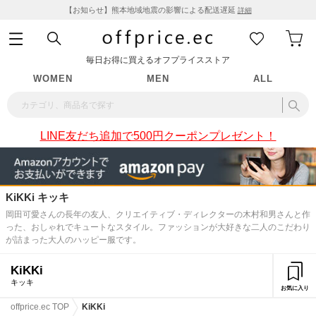
【お知らせ】熊本地域地震の影響による配送遅延
詳細
毎日お得に買えるオフプライスストア
WOMEN
MEN
ALL
LINE友だち追加で500円クーポンプレゼント！
KiKKi キッキ
岡田可愛さんの長年の友人、クリエイティブ・ディレクターの木村和男さんと作
った、おしゃれでキュートなスタイル。ファッションが大好きな二人のこだわり
が詰まった大人のハッピー服です。
KiKKi
キッキ
お気に入り
offprice.ec TOP
KiKKi