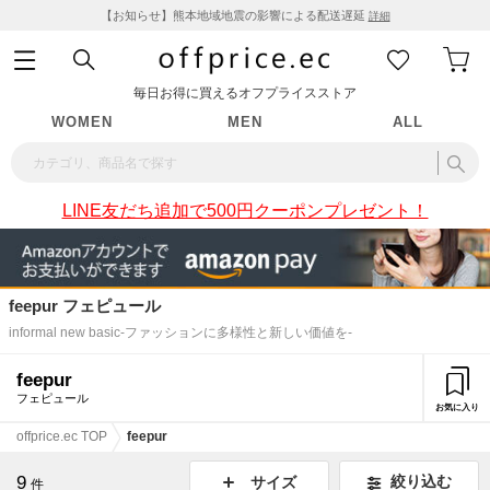
【お知らせ】熊本地域地震の影響による配送遅延
詳細
毎日お得に買えるオフプライスストア
WOMEN
MEN
ALL
LINE友だち追加で500円クーポンプレゼント！
feepur フェピュール
informal new basic-ファッションに多様性と新しい価値を-
feepur
フェピュール
お気に入り
offprice.ec TOP
feepur
9
絞り込む
サイズ
件