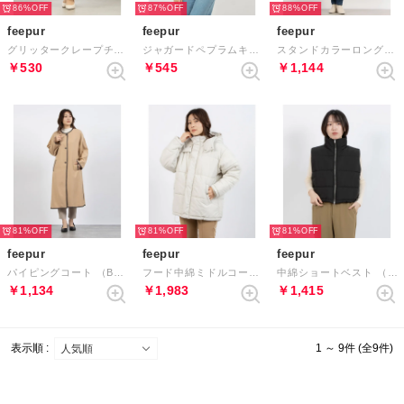
86%
87%
88%
feepur
feepur
feepur
グリッタークレープチュールスカート （BEG）
ジャガードペプラムキャミブラウス （OFWH）
スタンドカラーロングコート （BEG）
￥530
￥545
￥1,144
81%
81%
81%
feepur
feepur
feepur
パイピングコート （BEG）
フード中綿ミドルコート （IVO）
中綿ショートベスト （BLK）
￥1,134
￥1,983
￥1,415
表示順 :
1 ～ 9件 (全9件)