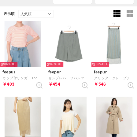
表示順 :
86%
87%
86%
feepur
feepur
feepur
カップ付リンガーTee （PINK）
センプレハーフパンツ （GRAY）
グリッタークレープチュールスカート （BLU）
￥403
￥454
￥546