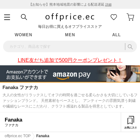
【お知らせ】熊本地域地震の影響による配送遅延
詳細
毎日お得に買えるオフプライスストア
WOMEN
MEN
ALL
LINE友だち追加で500円クーポンプレゼント！
Fanaka ファナカ
大人の女性がリラックスしてオフの時間を過ごせる柔らかさを大切にしているフ
ァッションブランド。 天然素材をベースとし、 アンティークの雰囲気漂う刺繍
や繊細なレースにこだわり、クラフト感溢れる製品を得意としています。
Fanaka
ファナカ
お気に入り
offprice.ec TOP
Fanaka