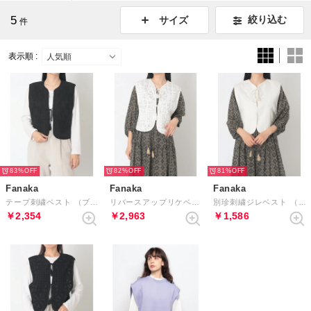
5
絞り込む
サイズ
件
表示順 :
83%
82%
81%
Fanaka
Fanaka
Fanaka
テープ刺繍ベスト （ブラック）
リバースアップリケベスト （ホワイト）
別珍刺繍ジレベスト （アイボリー）
￥2,354
￥2,963
￥1,586