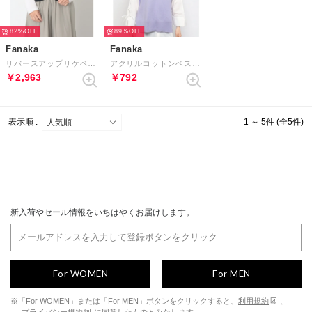
82%
89%
Fanaka
Fanaka
リバースアップリケベスト （ブラック）
アクリルコットンベスト模様編み
￥2,963
￥792
表示順 :
1 ～ 5件 (全5件)
新入荷やセール情報をいちはやくお届けします。
For WOMEN
For MEN
※「For WOMEN」または「For MEN」ボタンをクリックすると、
利用規約
、
プライバシー規約
に同意したものとみなします