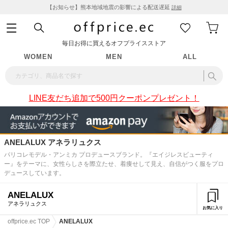
【お知らせ】熊本地域地震の影響による配送遅延
詳細
毎日お得に買えるオフプライスストア
WOMEN
MEN
ALL
LINE友だち追加で500円クーポンプレゼント！
ANELALUX アネラリュクス
パリコレモデル・アンミカ プロデュースブランド。『エイジレスビューティ
ー』をテーマに、女性らしさを際立たせ、着痩せして見え、自信がつく服をプロ
デュースしています。
ANELALUX
アネラリュクス
お気に入り
offprice.ec TOP
ANELALUX