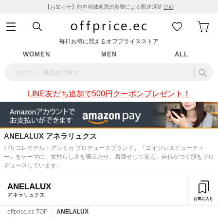
【お知らせ】熊本地域地震の影響による配送遅延
詳細
毎日お得に買えるオフプライスストア
WOMEN
MEN
ALL
LINE友だち追加で500円クーポンプレゼント！
ANELALUX アネラリュクス
パリコレモデル・アンミカ プロデュースブランド。『エイジレスビューティ
ー』をテーマに、女性らしさを際立たせ、着痩せして見え、自信がつく服をプロ
デュースしています。
ANELALUX
アネラリュクス
お気に入り
offprice.ec TOP
ANELALUX