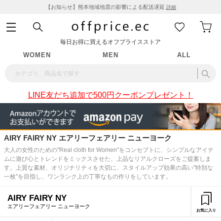
【お知らせ】熊本地域地震の影響による配送遅延
詳細
毎日お得に買えるオフプライスストア
WOMEN
MEN
ALL
LINE友だち追加で500円クーポンプレゼント！
AIRY FAIRY NY エアリーフェアリー ニューヨーク
大人の女性のための"Real cloth for Women"をコンセプトに、シンプルなアイテ
ムに遊び心とトレンドをミックスさせた、上品なリアルクローズをご提案しま
す。上質な素材、オリジナリティを大切に、スタイルアップ効果の高い"特別な
一枚"を目指し、ワンランク上の丁寧なもの作りをしています。
AIRY FAIRY NY
エアリーフェアリー ニューヨーク
お気に入り