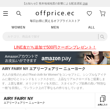
【お知らせ】熊本地域地震の影響による配送遅延
詳細
毎日お得に買えるオフプライスストア
WOMEN
MEN
ALL
LINE友だち追加で500円クーポンプレゼント！
AIRY FAIRY NY エアリーフェアリー ニューヨーク
大人の女性のための"Real cloth for Women"をコンセプトに、シンプルなアイテ
ムに遊び心とトレンドをミックスさせた、上品なリアルクローズをご提案しま
す。上質な素材、オリジナリティを大切に、スタイルアップ効果の高い"特別な
一枚"を目指し、ワンランク上の丁寧なもの作りをしています。
AIRY FAIRY NY
エアリーフェアリー ニューヨーク
お気に入り