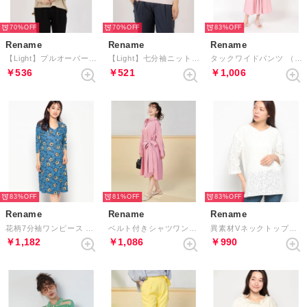
70%
70%
83%
Rename
Rename
Rename
【Light】プルオーバー （ベージュ）
【Light】七分袖ニット （レッド）
タックワイドパンツ （ピンク）
￥536
￥521
￥1,006
83%
81%
83%
Rename
Rename
Rename
花柄7分袖ワンピース （ブルー）
ベルト付きシャツワンピース （ピンク）
異素材Vネックトップス （オフホワイト）
￥1,182
￥1,086
￥990