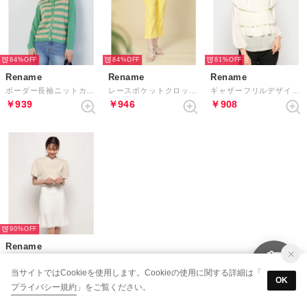
84%
84%
81%
Rename
Rename
Rename
ボーダー長袖ニットカーディガン （グリーン系）
レースポケットクロップトパンツ （イエロー）
ギャザーフリルデザインブラウン （オフホワイト）
￥939
￥946
￥908
90%
Rename
フリンジニットフレアスカート （ホワイト）
当サイトではCookieを使用します。Cookieの使用に関する詳細は「
￥878
OK
プライバシー規約
」をご覧ください。