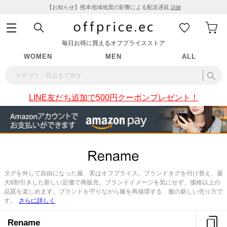
【お知らせ】熊本地域地震の影響による配送遅延
詳細
毎日お得に買えるオフプライスストア
WOMEN
MEN
ALL
LINE友だち追加で500円クーポンプレゼント！
タグを外して自由になった服、実はオフプライス。ブランドタグを付け替え、最
大8割引きした新しい定価で再販売。ブランドイメージを気にせず、価格以上の
品質を楽しめます。ブランドを守りながら服を再循環する、服の新しい売り方で
す。
さらに詳しく
Rename