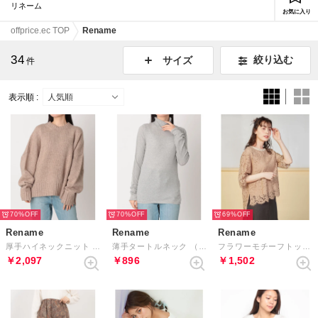
リネーム
お気に入り
offprice.ec TOP
Rename
34
絞り込む
サイズ
件
表示順 :
70%
70%
69%
Rename
Rename
Rename
厚手ハイネックニット （サンドベージュ）
薄手タートルネック （グレー）
フラワーモチーフトップス （ベージュ）
￥2,097
￥896
￥1,502