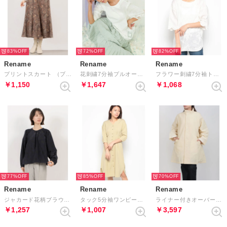
83%
72%
82%
Rename
Rename
Rename
プリントスカート （ブラウン×オレンジ系）
花刺繍7分袖プルオーバー （オフホワイト）
フラワー刺繍7分袖トップス （オフホワイト）
￥1,150
￥1,647
￥1,068
77%
85%
70%
Rename
Rename
Rename
ジャカード花柄ブラウス （ネイビー×ブラック）
タック5分袖ワンピース （グリーン）
ライナー付きオーバーサイズコート （アイボリー）
￥1,257
￥1,007
￥3,597