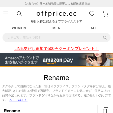
【お知らせ】熊本地域地震の影響による配送遅延
詳細
毎日お得に買えるオフプライスストア
WOMEN
MEN
ALL
LINE友だち追加で500円クーポンプレゼント！
タグを外して自由になった服、実はオフプライス。ブランドタグを付け替え、最
大8割引きした新しい定価で再販売。ブランドイメージを気にせず、価格以上の
品質を楽しめます。ブランドを守りながら服を再循環する、服の新しい売り方で
す。
さらに詳しく
Rename