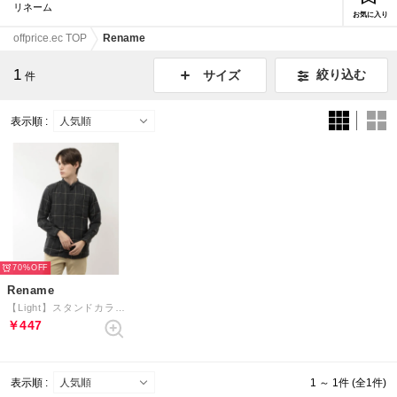
リネーム
お気に入り
offprice.ec TOP
Rename
1
絞り込む
サイズ
件
表示順 :
70%
Rename
【Light】スタンドカラーシャツ （ダークグレー）
￥447
表示順 :
1 ～ 1件 (全1件)