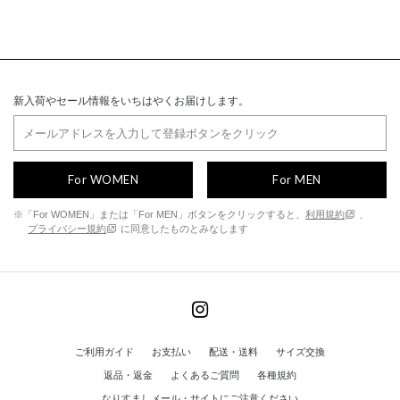
新入荷やセール情報をいちはやくお届けします。
For WOMEN
For MEN
※「For WOMEN」または「For MEN」ボタンをクリックすると、
利用規約
、
プライバシー規約
に同意したものとみなします
ご利用ガイド
お支払い
配送・送料
サイズ交換
返品・返金
よくあるご質問
各種規約
なりすましメール・サイトにご注意ください