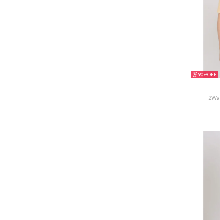
90%
2W