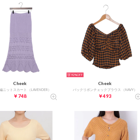
92%
Cheek
Cheek
編ニットスカート （LAVENDER）
バックリボンチェックブラウス （NAVY）
￥748
￥493