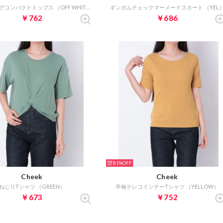
シャーリングコンパクトトップス （OFF WHITE）
ギンガムチェックマーメードスカート （YEL
￥762
￥686
81%
Cheek
Cheek
ねじりTシャツ （GREEN）
半袖テレコインナーTシャツ （YELLOW）
￥673
￥752