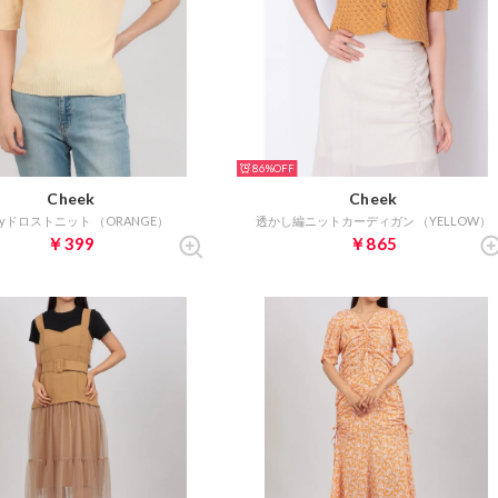
86%
Cheek
Cheek
ayドロストニット （ORANGE）
透かし編ニットカーディガン （YELLOW）
￥399
￥865