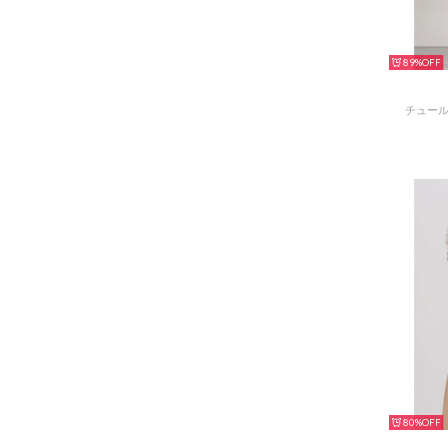
89%
チュール
80%