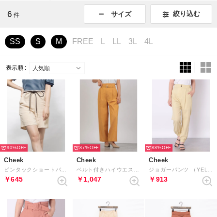
6
絞り込む
サイズ
件
SS
S
M
FREE
L
LL
3L
4L
表示順 :
90%
87%
88%
Cheek
Cheek
Cheek
ピンタックショートパンツ
ベルト付きハイウエストパンツ （CAMEL）
ジョガーパンツ （YELLOW）
￥645
￥1,047
￥913