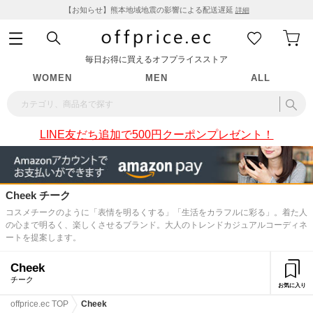
【お知らせ】熊本地域地震の影響による配送遅延
詳細
毎日お得に買えるオフプライスストア
WOMEN
MEN
ALL
LINE友だち追加で500円クーポンプレゼント！
Cheek チーク
コスメチークのように「表情を明るくする」「生活をカラフルに彩る」。着た人
の心まで明るく、楽しくさせるブランド。大人のトレンドカジュアルコーディネ
ートを提案します。
Cheek
チーク
お気に入り
offprice.ec TOP
Cheek