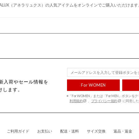
ELALUX（アネラリュクス）の人気アイテムをオンラインでご購入いただけます
ecから新入荷やセール情報を
For WOMEN
けします。
※「For WOMEN」または「For MEN」ボタン
利用規約
、
プライバシー規約
に同意した
ご利用ガイド
お支払い
配送・送料
サイズ交換
返品・返金