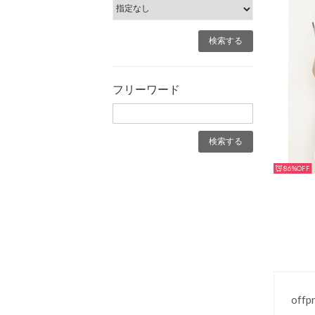
フリーワード
86%
offp