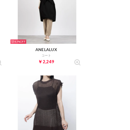
83%
ANELALUX
コート
￥2,249